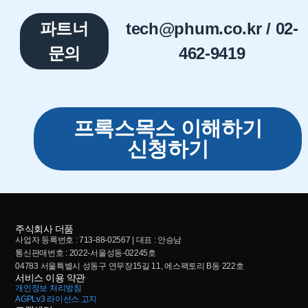
파트너
tech@phum.co.kr / 02-
문의
462-9419
프록스목스 이해하기
신청하기
주식회사 더품
사업자 등록번호 : 713-88-02567 | 대표 : 안승남
통신판매번호 : 2022-서울성동-02245호
04783 서울특별시 성동구 연무장15길 11, 에스팩토리 B동 222호
서비스 이용 약관
개인정보 처리방침
AGPLv3
라이선스 고지