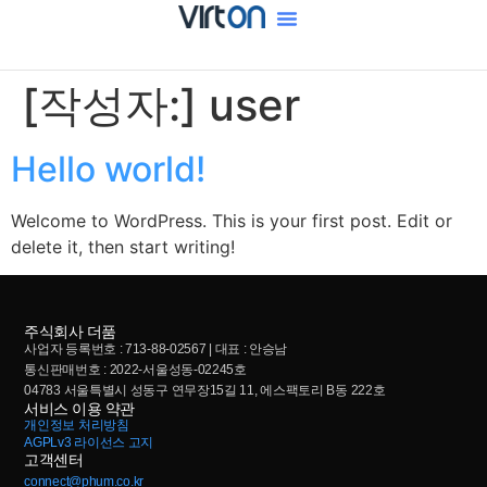
[작성자:]
user
Hello world!
Welcome to WordPress. This is your first post. Edit or
delete it, then start writing!
주식회사 더품
사업자 등록번호 : 713-88-02567 | 대표 : 안승남
통신판매번호 : 2022-서울성동-02245호
04783 서울특별시 성동구 연무장15길 11, 에스팩토리 B동 222호
서비스 이용 약관
개인정보 처리방침
AGPLv3
라이선스 고지
고객센터
connect@phum.co.kr